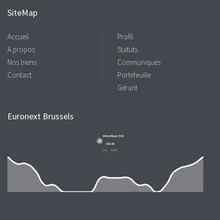
SiteMap
Accueil
Profil
A propos
Statuts
Nos biens
Communiqués
Contact
Portefeuille
Gérant
Euronext Brussels
Immo Moury SCA
€32.00
0.00
0.00%
/