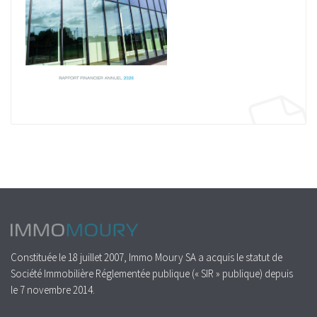
Constituée le 18 juillet 2007, Immo Moury SA a acquis le statut de
Société Immobilière Réglementée publique (« SIR » publique) depuis
le 7 novembre 2014.