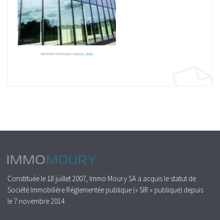
Constituée le 18 juillet 2007, Immo Moury SA a acquis le statut de
Société Immobilière Réglementée publique (« SIR » publique) depuis
le 7 novembre 2014.