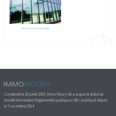
Constituée le 18 juillet 2007, Immo Moury SA a acquis le statut de
Société Immobilière Réglementée publique (« SIR » publique) depuis
le 7 novembre 2014.