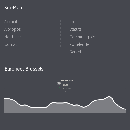
SiteMap
Accueil
Profil
A propos
Statuts
Nos biens
Communiqués
Contact
Portefeuille
Gérant
Euronext Brussels
Immo Moury SCA
€32.00
0.40
1.27%
/