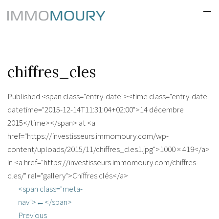
chiffres_cles
Published <span class="entry-date"><time class="entry-date"
datetime="2015-12-14T11:31:04+02:00">14 décembre
2015</time></span> at <a
href="https://investisseurs.immomoury.com/wp-
content/uploads/2015/11/chiffres_cles1.jpg">1000 × 419</a>
in <a href="https://investisseurs.immomoury.com/chiffres-
cles/" rel="gallery">Chiffres clés</a>
<span class="meta-
nav">←</span>
Previous