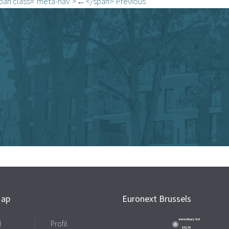
pan class="meta-nav">←</span> Previous
Map
Euronext Brussels
Immo Moury SCA
l
Profil
€32.00