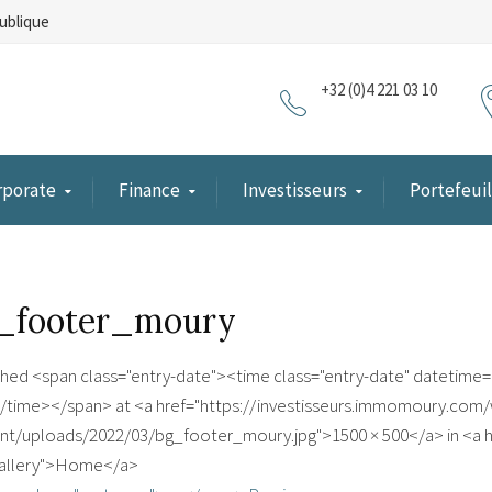
ublique
+32 (0)4 221 03 10
rporate
Finance
Investisseurs
Portefeuil
_footer_moury
shed <span class="entry-date"><time class="entry-date" datetime
/time></span> at <a href="https://investisseurs.immomoury.com
nt/uploads/2022/03/bg_footer_moury.jpg">1500 × 500</a> in <a h
gallery">Home</a>