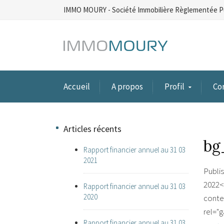
IMMO MOURY - Société Immobilière Règlementée P
Accueil
A propos
Profil
Co
Articles récents
bg
Rapport financier annuel au 31 03
2021
Publi
2022<
Rapport financier annuel au 31 03
2020
conte
rel="
Rapport financier annuel au 31 03