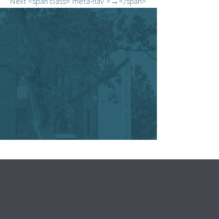
Next <span class="meta-nav">→</span>