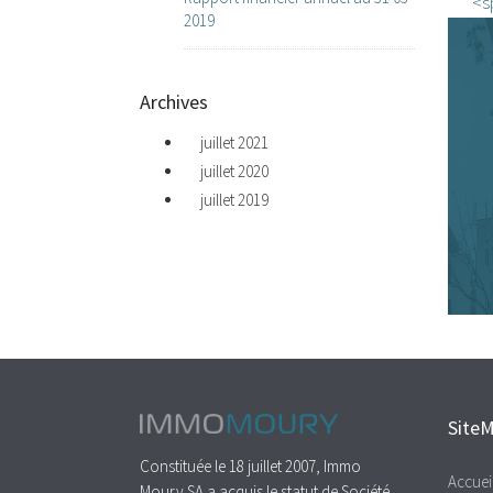
<s
2019
Archives
juillet 2021
juillet 2020
juillet 2019
Site
Constituée le 18 juillet 2007, Immo
Accuei
Moury SA a acquis le statut de Société