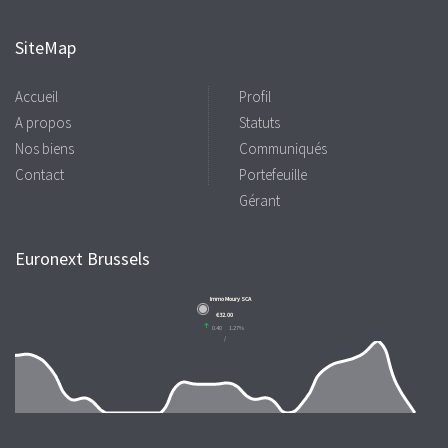
SiteMap
Accueil
Profil
A propos
Statuts
Nos biens
Communiqués
Contact
Portefeuille
Gérant
Euronext Brussels
Immo Moury SCA
€32.00
0.40
1.27%
/