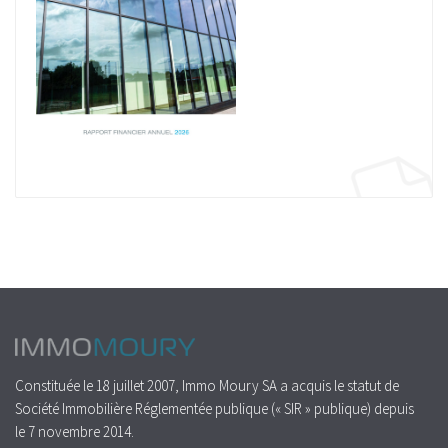
Constituée le 18 juillet 2007, Immo Moury SA a acquis le statut de
Société Immobilière Réglementée publique (« SIR » publique) depuis
le 7 novembre 2014.